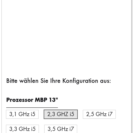
Tipps und Tricks zur Vorbereitung auf den Verkauf
Tipps und Tricks zur technischen Vorbereitung Ihres Macs auf einen
Verkauf finden Sie in diesem
Apple-Supportdokument
.
Tipps und Tricks zur technischen Vorbereitung Ihres iPhone / iPad
auf einen Verkauf finden Sie in diesem
Apple-Supportdokument
.
Bitte wählen Sie Ihre Konfiguration aus:
Prozessor MBP 13"
3,1 GHz i5
2,3 GHZ i5
2,5 GHz i7
3,3 GHz i5
3,5 GHz i7