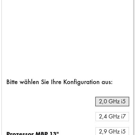
Tipps und Tricks zur Vorbereitung auf den Verkauf
Tipps und Tricks zur technischen Vorbereitung Ihres Macs auf einen
Verkauf finden Sie in diesem
Apple-Supportdokument
.
Tipps und Tricks zur technischen Vorbereitung Ihres iPhone / iPad
auf einen Verkauf finden Sie in diesem
Apple-Supportdokument
.
Bitte wählen Sie Ihre Konfiguration aus:
2,0 GHz i5
2,4 GHz i7
2,9 GHz i5
Prozessor MBP 13"