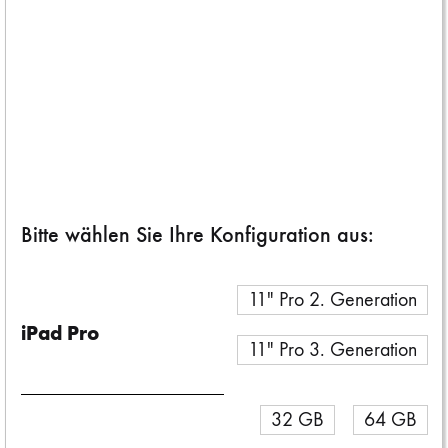
Tipps und Tricks zur technischen Vorbereitung Ihres Macs auf einen
Verkauf finden Sie in diesem
Apple-Supportdokument
.
Tipps und Tricks zur technischen Vorbereitung Ihres iPhone / iPad
auf einen Verkauf finden Sie in diesem
Apple-Supportdokument
.
Bitte wählen Sie Ihre Konfiguration aus:
11" Pro 2. Generation
iPad Pro
11" Pro 3. Generation
32 GB
64 GB