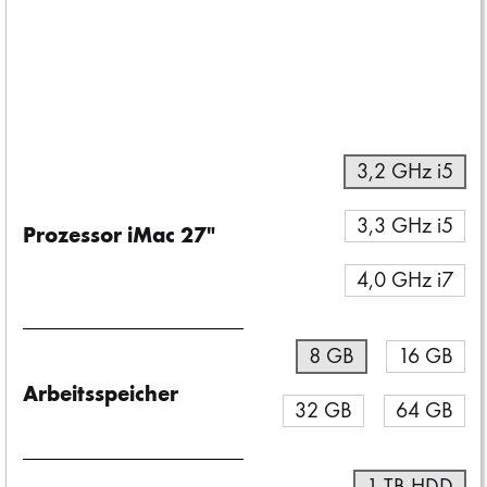
Tipps und Tricks zur technischen Vorbereitung Ihres iPhone / iPad
auf einen Verkauf finden Sie in diesem
Apple-Supportdokument
.
3,2 GHz i5
3,3 GHz i5
Prozessor iMac 27"
4,0 GHz i7
8 GB
16 GB
Arbeitsspeicher
32 GB
64 GB
1 TB HDD