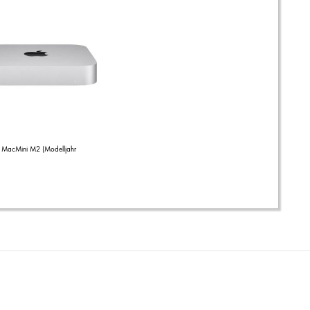
 MacMini M2 (Modelljahr
)