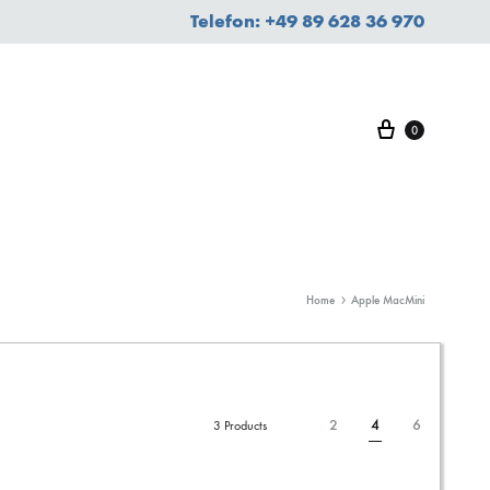
Telefon: +49 89 628 36 970
Warenkorb
0
Home
Apple MacMini
2
4
6
3 Products